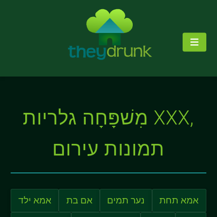
מִשׁפָּחָה גלריות XXX,
תמונות עירום
אמא תחת
נער תמים
אם בת
אמא ילד