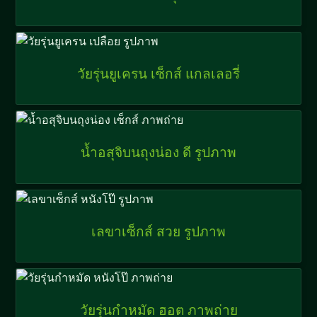
วัยรุ่นยูเครน เซ็กส์ แกลเลอรี่
น้ำอสุจิบนถุงน่อง ดี รูปภาพ
เลขาเซ็กส์ สวย รูปภาพ
วัยรุ่นกำหมัด ฮอต ภาพถ่าย