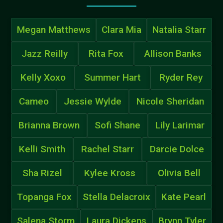
Megan Matthews
Clara Mia
Natalia Starr
Jazz Reilly
Rita Fox
Allison Banks
Kelly Xoxo
Summer Hart
Ryder Rey
Cameo
Jessie Wylde
Nicole Sheridan
Brianna Brown
Sofi Shane
Lily Larimar
Kelli Smith
Rachel Starr
Darcie Dolce
Sha Rizel
Kylee Kross
Olivia Bell
Topanga Fox
Stella Delacroix
Kate Pearl
Salena Storm
Laura Dickens
Brynn Tyler