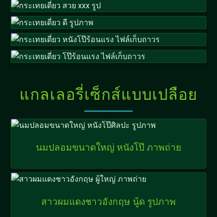
แกลเลอรี่เซ็กส์แบบเปลือย
นมปลอมขนาดใหญ่ หนังโป๊ ภาพถ่าย
สาวผมแดงชาวอังกฤษ นู้ด รูปภาพ