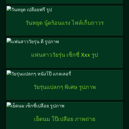
วันหยุด นู้ดร้อนแรง ไฟล์เก็บถาวร
แฟนสาววัยรุ่น เซ็กซี่ Xxx รูป
วัยรุ่นแปลกๆ พิเศษ รูปภาพ
เย็ดนม โป๊เปลือย ภาพถ่าย